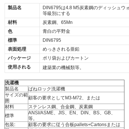
製品名
DIN6795は4.8 M5炭素鋼のディッシ
等級別にする
材料
炭素鋼、65Mn
色
青白の平野金
標準
DIN6795
表面処理
めっきされる亜鉛
パッケージ
ポリ袋およびカートン
使用される
建築業の機械類等。
洗濯機
製品名
ばねロック洗濯機
サイズの範
顧客の要求としてM3-M72、または
囲
材料
ステンレス鋼、合金鋼、炭素鋼
ANSI/ASME、JIS、EN、DIN、BS、GB、
標準
等。
包装:
顧客の要求に従う合板pallets+Cartonsまたは