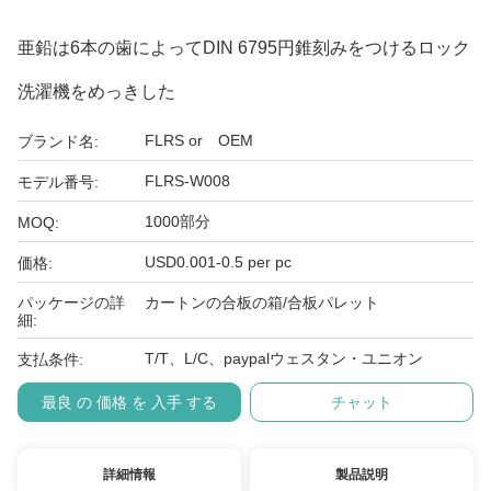
亜鉛は6本の歯によってDIN 6795円錐刻みをつけるロック
洗濯機をめっきした
FLRS or OEM
ブランド名:
FLRS-W008
モデル番号:
1000部分
MOQ:
USD0.001-0.5 per pc
価格:
パッケージの詳
カートンの合板の箱/合板パレット
細:
T/T、L/C、paypalウェスタン・ユニオン
支払条件:
最良 の 価格 を 入手 する
チャット
詳細情報
製品説明