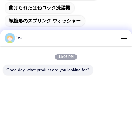
曲げられたばねロック洗濯機
螺旋形のスプリング ウオッシャー
flrs
迅速な連絡
11:06 PM
Good day, what product are you looking for?
アドレス
No.3939欧亜混血人Ave。、Chanbaの生態学的な地区、西
安、中国
テレ
86-29-86613868
メール
flrs@mechanical-fasteners.com