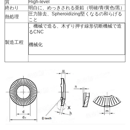
質
High-level
終わり
明白に、めっきされる亜鉛（明確/青/黄色/黒）
圧力除去、Spheroidizing堅くなるの和らげる
熱処理
こと
、機械で造る、木ずり押す線形切断機械で造
るCNC
製造工程
機械化