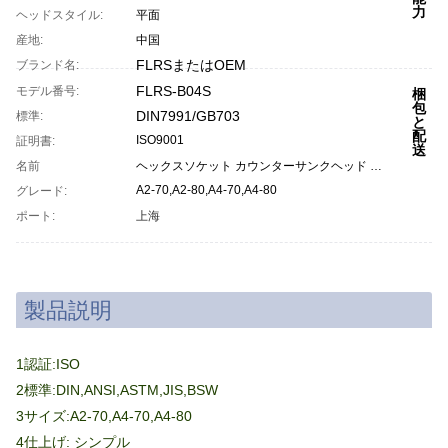
力
ヘッドスタイル:
平面
10 ト
産地:
中国
FLRSまたはOEM
ブランド名:
FLRS-B04S
モデル番号:
梱
包
DIN7991/GB703
標準:
と
配
ISO9001
証明書:
送
名前
ヘックスソケット カウンターサンクヘッド マシンスクリュー
A2-70,A2-80,A4-70,A4-80
グレード:
プラス
ポート:
上海
製品説明
1認証:ISO
2標準:DIN,ANSI,ASTM,JIS,BSW
3サイズ:A2-70,A4-70,A4-80
4仕上げ: シンプル