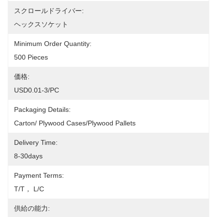
スクロールドライバー:
ヘックスソケット
Minimum Order Quantity:
500 Pieces
価格:
USD0.01-3/PC
Packaging Details:
Carton/ Plywood Cases/plywood Pallets
Delivery Time:
8-30days
Payment Terms:
T/T， L/C
供給の能力: