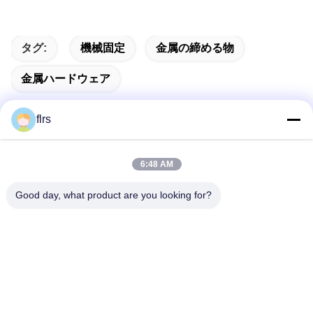
タグ:
機械固定
金属の締める物
金属ハードウェア
flrs
迅速な連絡
6:48 AM
Good day, what product are you looking for?
アドレス
No.3939欧亜混血人Ave。、Chanbaの生態学的な地区、西
安、中国
テレ
86-29-86613868
メール