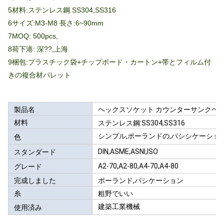
5材料:ステンレス鋼 SS304,SS316
6サイズ:M3-M8 長さ:6~90mm
7MOQ: 500pcs,
8荷下港: 深??,上海
9梱包:プラスチック袋+チップボード・カートン+帯とフィルム付
きの複合材パレット
製品名
ヘックスソケット カウンターサンクヘッ
材料
ステンレス鋼:SS304,SS316
シンプル,ポーランドの,パシシケーショ
色
DIN,ASME,ASNI,ISO
スタンダード
A2-70,A2-80,A4-70,A4-80
グレード
完成しました
ポーランド,パシケーション
糸
粗野でいい
建築工業機械
使用済み