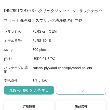
DIN7991/GB70.3 ヘクサックソケット ヘクサックナッツ
フラット洗浄機とスプリング洗浄機の組立物
FLRS or OEM
ブランド名:
FLRS-B04S
モデル番号:
500 pieces
MOQ:
USD0.01-3/PC
価格:
パッケージの詳
carton/ plywood cases/plywood pallets
細:
T/T， L/C
支払条件:
最良 の 価格 を 入手 する
チャット
詳細情報
製品説明