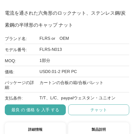
電流を通された六角形のロックナット、ステンレス鋼/炭
素鋼の半球形のキャップ ナット
FLRS or OEM
ブランド名:
FLRS-N013
モデル番号:
1部分
MOQ:
USD0.01-2 PER PC
価格:
パッケージの詳
カートンの合板の箱/合板パレット
細:
T/T、L/C、paypalウェスタン・ユニオン
支払条件:
最良 の 価格 を 入手 する
チャット
詳細情報
製品説明