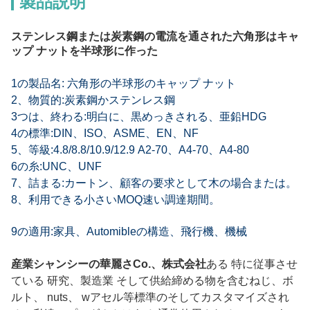
製品説明
ステンレス鋼または炭素鋼の電流を通された六角形はキャ
ップ ナットを半球形に作った
1の製品名: 六角形の半球形のキャップ ナット
2、物質的:炭素鋼かステンレス鋼
3つは、終わる:明白に、黒めっきされる、亜鉛HDG
4の標準:DIN、ISO、ASME、EN、NF
5、等級:4.8/8.8/10.9/12.9 A2-70、A4-70、A4-80
6の糸:UNC、UNF
7、詰まる:カートン、顧客の要求として木の場合または。
8、利用できる小さいMOQ速い調達期間。
9の適用:家具、Automibleの構造、飛行機、機械
産業シャンシーの華麗さ
Co.、株式会社
ある
特に従事させ
ている
研究
、
製造業
そして供給
締める物を含む
ねじ、ボ
ルト、
n
uts、
w
アセル
等標準のそしてカスタマイズされ