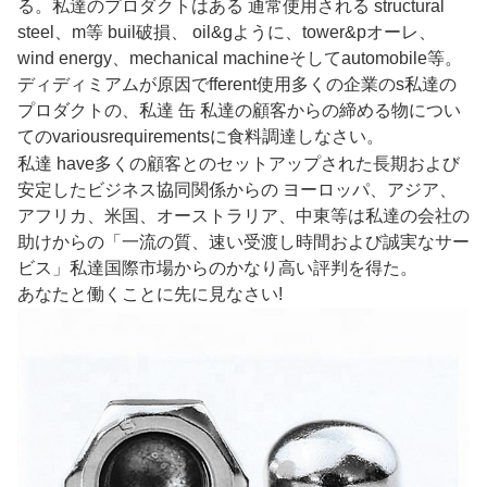
る。私達のプロダクトはある
通常使用される
s
tructural
s
teel
、m
等
b
u
il
破損
、
o
il&
g
ように
、t
ower&
p
オーレ
、
w
ind
e
nergy
、m
echanical
m
achine
そしてa
utomobile等。
ディディミアムが原因で
fferent
使用
多くの企業のs
私達の
プロダクトの、私達
缶
私達の顧客からの締める物につい
てのvariousrequirementsに食料調達しなさい。
私達
ha
ve
多くの顧客とのセットアップされた長期および
安定したビジネス協同関係からの
ヨーロッパ、アジア、
アフリカ、米国、オーストラリア、中東等は私達の会社の
助けからの「一流の質、速い受渡し時間および誠実なサー
ビス」私達国際市場からのかなり高い評判を得た。
あなたと働くことに先に見なさい!