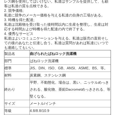
レス鋼を使用してはいけない。私達はサンプルを提供して、も顧
客は私達の質を点検できる。
2.
競争価格;
私達に競争のメーカー価格を与える私達の自身の工場がある。
3.
時機を得た配達;
私達は沈殿物を受け取った後時間以内に生産を整理し、生産は対
応する時間および時機を得た配達の内で終了する。
4.
優秀なサービス
私達はよいコミュニケーションを与える。私達は販売の直前そし
ての後のあなたと伝達し合う。私達は質問があれば私達にいつで
も連絡してもいい。
製品名
曲げられたばねロック洗濯機
部門
ばねロック洗濯機
標準
JIS、DIN、ISO、GB、ANSI、ASME、BS、等。
材料
炭素鋼、ステンレス鋼
平野、不動態化、場合は、黒い、ニッケルめっき
終わり
される、酸化物、亜鉛Dacrometめっきされる、等
堅くなる。
サイズ
メートル/インチ
等級
4.8/8.8/10.9