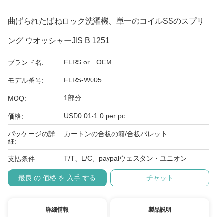
曲げられたばねロック洗濯機、単一のコイルSSのスプリ
ング ウオッシャーJIS B 1251
FLRS or OEM
ブランド名:
FLRS-W005
モデル番号:
1部分
MOQ:
USD0.01-1.0 per pc
価格:
パッケージの詳
カートンの合板の箱/合板パレット
細:
T/T、L/C、paypalウェスタン・ユニオン
支払条件:
最良 の 価格 を 入手 する
チャット
詳細情報
製品説明