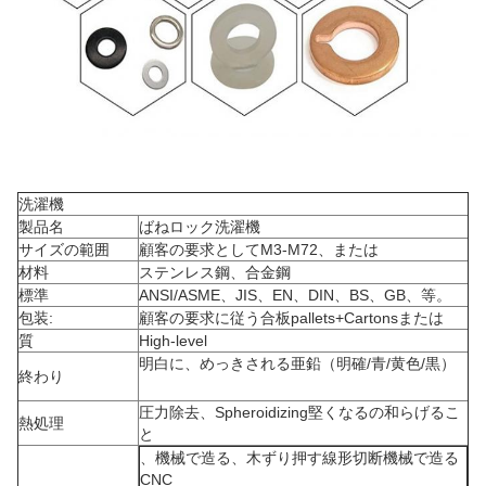
洗濯機
製品名
ばねロック洗濯機
サイズの範囲
顧客の要求としてM3-M72、または
材料
ステンレス鋼、合金鋼
標準
ANSI/ASME、JIS、EN、DIN、BS、GB、等。
包装:
顧客の要求に従う合板pallets+Cartonsまたは
質
High-level
明白に、めっきされる亜鉛（明確/青/黄色/黒）
終わり
圧力除去、Spheroidizing堅くなるの和らげるこ
熱処理
と
、機械で造る、木ずり押す線形切断機械で造る
CNC