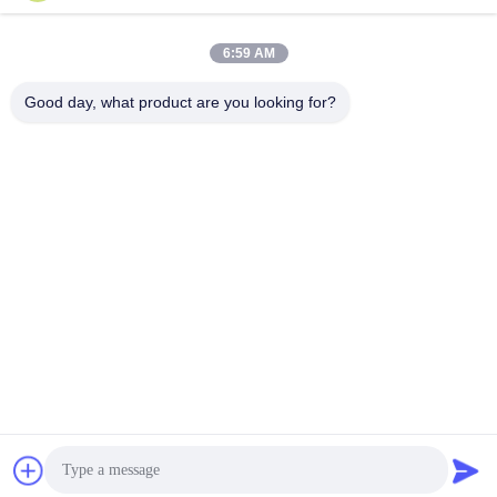
迅速な連絡
6:59 AM
Good day, what product are you looking for?
アドレス
No.3939欧亜混血人Ave。、Chanbaの生態学的な地区、西
安、中国
テレ
86-29-86613868
メール
flrs@mechanical-fasteners.com
プライバシーポリシー
|
地図
| 中国 良い 品質 機械締める物 提供
者 著作権 2020-2026 Shaanxi Flourish Industrial Co., Ltd. すべて
権利は保護されています.