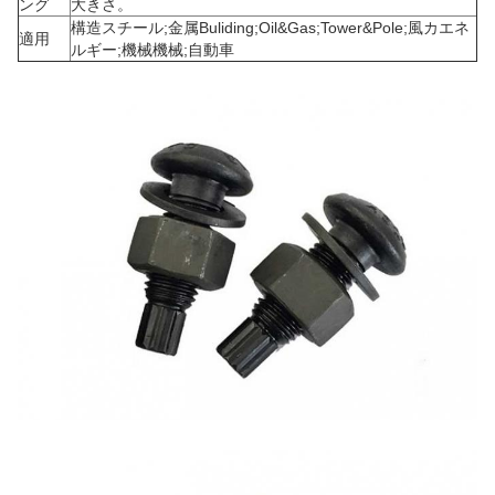
ング
大きさ。
構造スチール;金属Buliding;Oil&Gas;Tower&Pole;風カエネ
適用
ルギー;機械機械;自動車