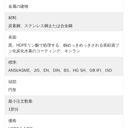
金属の建物
材料:
炭素鋼、ステンレス鋼または合金鋼
表面:
黒、HDPEリン酸で処理する、銅めっきめっきされる亜鉛過フ
ッ化炭化水素のコーティング、キシラン
標準:
ANSI/ASME、JIS、EN、DIN、BS、HG SH、GB IFI、ISO
頭部:
円形
最小注文数量:
1部分
価格: