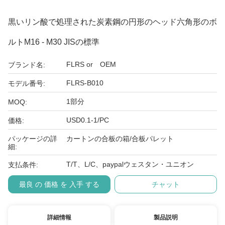
黒いリン酸で処理された炭素鋼の円形のヘッド六角形のボ
ルトM16 - M30 JISの標準
FLRS or OEM
ブランド名:
FLRS-B010
モデル番号:
1部分
MOQ:
USD0.1-1/PC
価格:
パッケージの詳
カートンの合板の箱/合板パレット
細:
T/T、L/C、paypalウェスタン・ユニオン
支払条件:
最良 の 価格 を 入手 する
チャット
詳細情報
製品説明