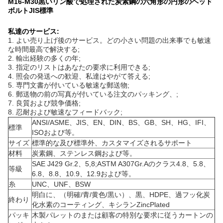
M16-M30黒いリン酸で処理された炭素鋼の六角形の円形のヘッド
ボルトJIS標準
私達のサービス:
1. よい売り上げ後のサービス。どの小さい問題の出来事でも敏速
な時間最高で解決する;
2. 輸出経験の多くの年;
3. 指定のリストはあなたの要求に利用できる;
4. 照会の発送への歓迎、私達はやがて答える;
5. 専門文書が付いている敏速な郵送物;
6. 郵送物の前の写真が付いている注文のパッキング、;
7. 良質および競争価格;
8. 忍耐および敏速なフィードバック;
ANSI/ASME、JIS、EN、DIN、BS、GB、SH、HG、IFI、
標準
ISOおよび等。
サイズ
標準的な及び標準外、カスタマイズされるサポート
材料
炭素鋼、ステンレス鋼および等。
SAE J429 Gr.2、5,8;ASTM A307Gr.Aのクラス4.8、5.8、
等級
6.8、8.8、10.9、12.9および等。
糸
UNC、UNF、BSW
明白に、（明確/青/黄色/黒い）、黒、HDPE、過フッ化炭
終わり
化水素のコーティング、キシランZincPlated
パッキ
木製パレットのまたは顧客の特別な要求に従うカートンの