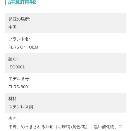
詳細情報
起源の場所:
中国
ブランド名:
FLRS Or　OEM
証明:
ISO9001
モデル番号:
FLRS-B001
材料:
ステンレス鋼
表面:
平野、めっきされる亜鉛（明確/青/黄色/黒）、黒い酸化物、ニ