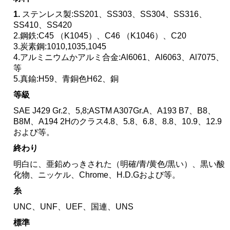
1.
ステンレス製:SS201、SS303、SS304、SS316、
SS410、SS420
2.鋼鉄:C45 （K1045）、C46 （K1046）、C20
3.炭素鋼:1010,1035,1045
4.アルミニウムかアルミ合金:Al6061、Al6063、Al7075、
等
5.真鍮:H59、青銅色H62、銅
等級
SAE J429 Gr.2、5,8;ASTM A307Gr.A、A193 B7、B8、
B8M、A194 2Hのクラス4.8、5.8、6.8、8.8、10.9、12.9
および等。
終わり
明白に、亜鉛めっきされた（明確/青/黄色/黒い）、黒い酸
化物、ニッケル、Chrome、H.D.Gおよび等。
糸
UNC、UNF、UEF、国連、UNS
標準