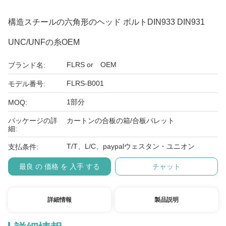
構造スチールの六角形のヘッド ボルトDIN933 DIN931
UNC/UNFの糸OEM
FLRS or OEM
ブランド名:
FLRS-B001
モデル番号:
1部分
MOQ:
パッケージの詳
カートンの合板の箱/合板パレット
細:
T/T、L/C、paypalウェスタン・ユニオン
支払条件:
最良 の 価格 を 入手 する
チャット
詳細情報
製品説明