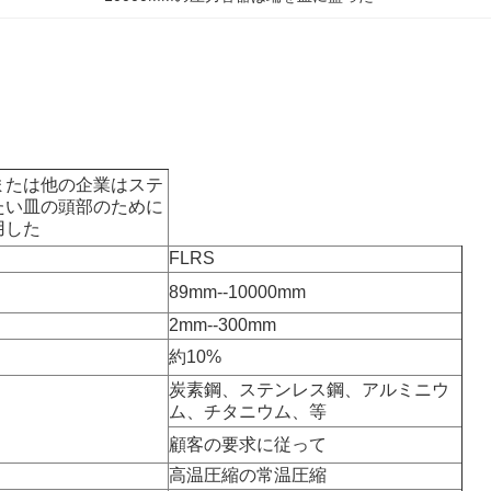
または他の企業はステ
たい皿の頭部のために
用した
FLRS
89mm--10000mm
2mm--300mm
約10%
炭素鋼、ステンレス鋼、アルミニウ
ム、チタニウム、等
顧客の要求に従って
高温圧縮の常温圧縮