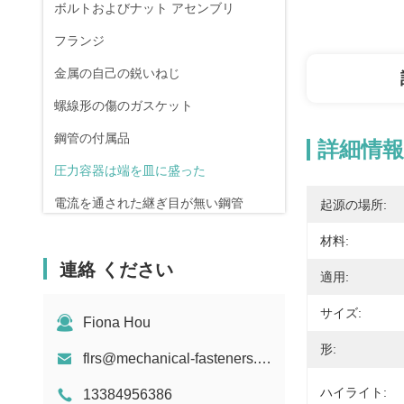
ボルトおよびナット アセンブリ
フランジ
金属の自己の鋭いねじ
螺線形の傷のガスケット
鋼管の付属品
詳細情報
圧力容器は端を皿に盛った
電流を通された継ぎ目が無い鋼管
起源の場所:
鍛造材および鋳造
材料:
連絡 ください
圧縮ばね
適用:
サイズ:
Fiona Hou
形:
flrs@mechanical-fasteners.com
ハイライト:
13384956386