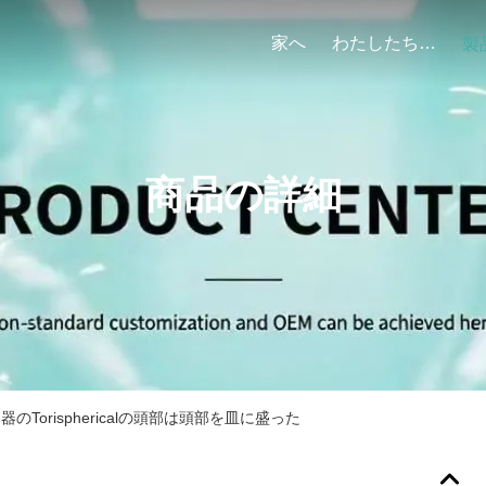
家へ
わたしたち に つい て
製
商品の詳細
器のTorisphericalの頭部は頭部を皿に盛った