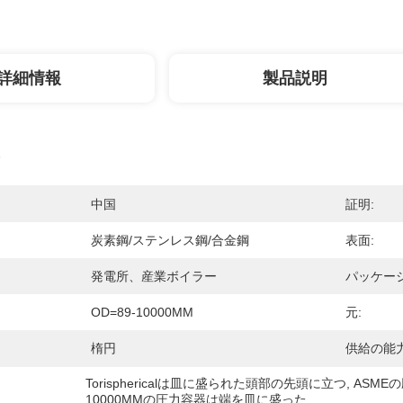
詳細情報
製品説明
中国
証明:
炭素鋼/ステンレス鋼/合金鋼
表面:
発電所、産業ボイラー
パッケージ
OD=89-10000MM
元:
楕円
供給の能力
Torisphericalは皿に盛られた頭部の先頭に立つ
, 
ASME
10000MMの圧力容器は端を皿に盛った