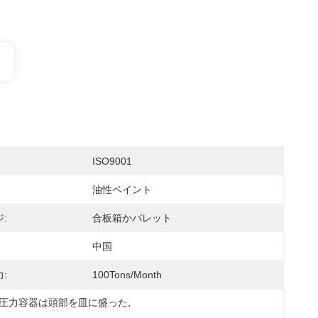
ISO9001
油性ペイント
:
合板箱かパレット
中国
:
100Tons/Month
の圧力容器は頭部を皿に盛った
, 