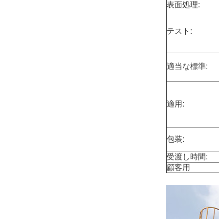
表面処理:
テスト:
適当な標準:
適用:
包装:
受渡し時間:
顧客用