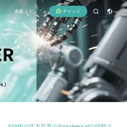
チャット
連絡 ください
品
ASMEの圧力容器のTorisphericalの頭部は