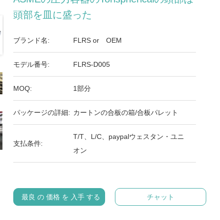
頭部を皿に盛った
ブランド名:
FLRS or OEM
モデル番号:
FLRS-D005
MOQ:
1部分
パッケージの詳細:
カートンの合板の箱/合板パレット
T/T、L/C、paypalウェスタン・ユニ
支払条件:
オン
最良 の 価格 を 入手 する
チャット