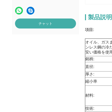
製品説明
チャット
項目:
オイル、ガス
ンレス鋼の冷
安い価格を使
銘柄:
直径:
厚さ:
縮小率
:
材料:
技術: