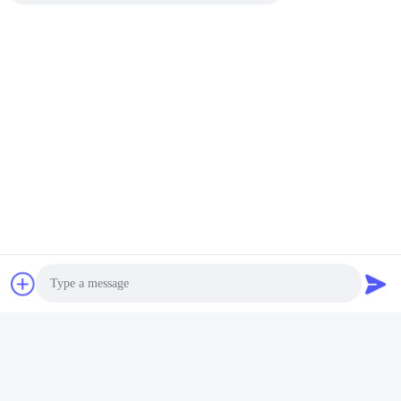
タグ:
MSS SP95はSwagedニップルを造った
3000LB継ぎ目が無い造られた六角頭
4"造られたSwagedニップル
迅速な連絡
アドレス
No.3939欧亜混血人Ave。、Chanbaの生態学的な地区、西
安、中国
テレ
Photo
86-29-86613868