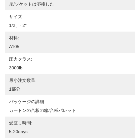
糸/ソケットは溶接した
サイズ:
1/2」- 2"
材料:
A105
圧力クラス:
3000lb
最小注文数量:
1部分
パッケージの詳細:
カートンの合板の箱/合板パレット
受渡し時間:
5-20days