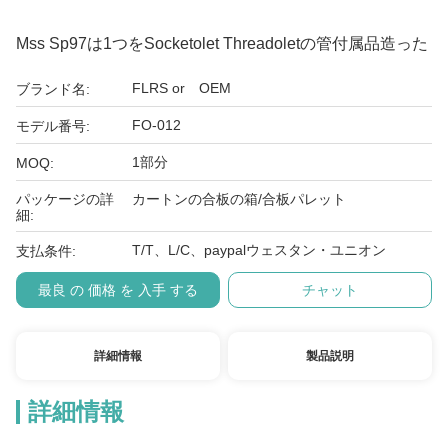
Mss Sp97は1つをSocketolet Threadoletの管付属品造った
FLRS or OEM
ブランド名:
FO-012
モデル番号:
1部分
MOQ:
パッケージの詳
カートンの合板の箱/合板パレット
細:
T/T、L/C、paypalウェスタン・ユニオン
支払条件:
最良 の 価格 を 入手 する
チャット
詳細情報
製品説明
詳細情報