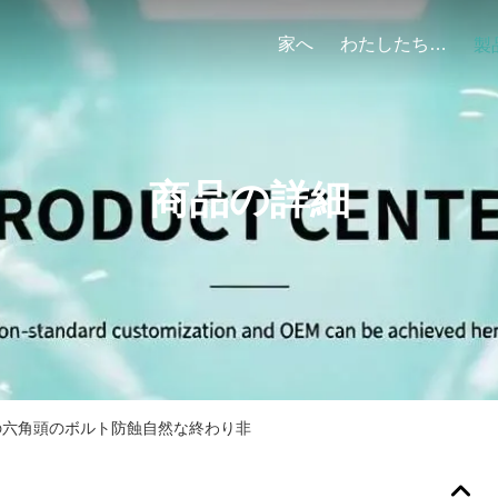
家へ
わたしたち に つい て
製
商品の詳細
lloyの六角頭のボルト防蝕自然な終わり非