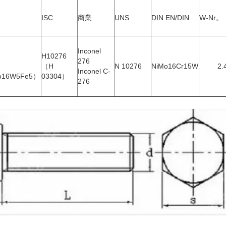
ISC
商業
UNS
DIN EN/DIN
W-Nr。
Inconel
H10276
276
（H
N 10276
NiMo16Cr15W
2.
Inconel C-
o16W5Fe5）
03304）
276