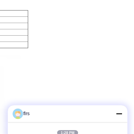
flrs
1:28 PM