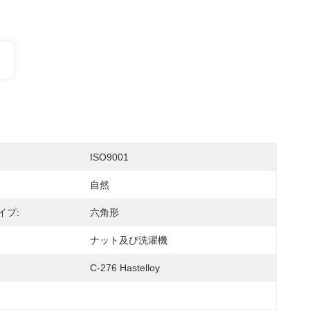
ISO9001
自然
イプ:
六角形
ナット及び洗濯機
C-276 Hastelloy