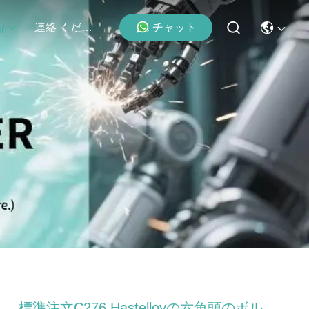
チャット
連絡 ください
品
標準注文C276 Hastelloyの六角頭のボル