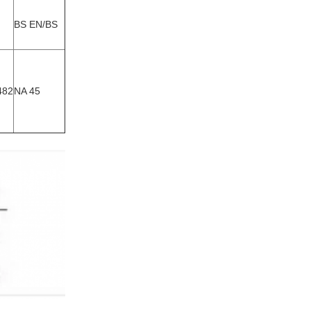
BS EN/BS
482
NA 45