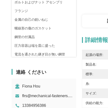
ボルトおよびナット アセンブリ
フランジ
金属の自己の鋭いねじ
螺線形の傷のガスケット
鋼管の付属品
詳細情報
圧力容器は端を皿に盛った
電流を通された継ぎ目が無い鋼管
起源の場所:
鍛造材および鋳造
製品名:
連絡 ください
圧縮ばね
標準:
糸:
Fiona Hou
サイズ:
flrs@mechanical-fasteners.com
供給の能力:
13384956386