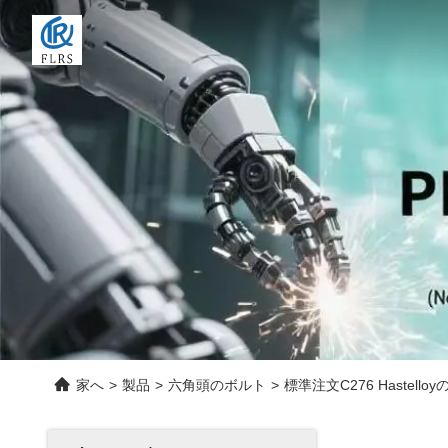
家へ
>
製品
>
六角頭のボルト
>
標準注文C276 Haste