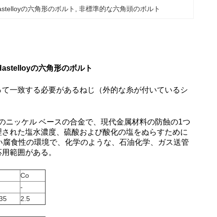
telloyの六角形のボルト
, 
非標準的な六角頭のボルト
Hastelloyの六角形のボルト
って一致する必要があるねじ（外的な糸が付いているシ
システムのニッケル ベースの合金で、現代金属材料の防蝕の1つ
理された塩水濃度、硫酸および酸化の塩をぬらすために
い腐食性の環境で、化学のような、石油化学、ガス送管
応用範囲がある。
Co
-
35
2.5