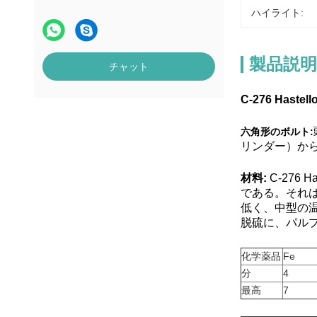
ハイライト:
製品説明
チャット
C-276 Has
六角形のボルト:
リンダー）か
材料:
C-276
である。それ
低く、中型の
脱硫に、パル
化学薬品
Fe
分
4
最高
7