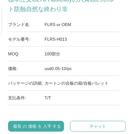
ト防蝕自然な終わり非
ブランド名:
FLRS or OEM
モデル番号:
FLRS-H013
MOQ:
100部分
価格:
usd0.05-10/pc
パッケージの詳細:
カートンの合板の箱/合板パレット
支払条件:
T/T
最良 の 価格 を 入手 する
チャット