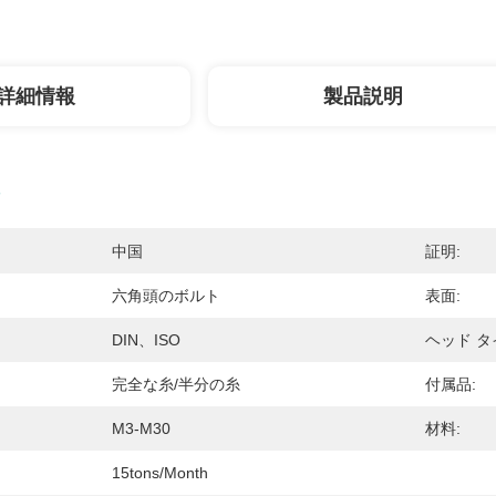
詳細情報
製品説明
中国
証明:
六角頭のボルト
表面:
DIN、ISO
ヘッド タ
完全な糸/半分の糸
付属品:
M3-M30
材料:
15tons/month