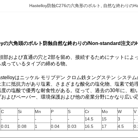
Hastelloy防蝕C276の六角形のボルト
, 
自然な終わりのHas
telloyの六角頭のボルト防蝕自然な終わりの/Non-standard注文の
頭部および直通の穴と2部を留め、接続するためにナットによ
ら成っているタイプの締める物。
 Hastelloyはニッケル モリブデン クロム鉄タングステン 
は主に抵抗力があり塩素、さまざまな酸化の塩化物、塩素で処
温度の塩酸で優秀な耐食性がある。従って、過去の30年に、粗
プおよびペーパー、環境保護および他の産業分野にかなり広い
C
Si
Mn
P
S
Cr
Mo
W
V
-
-
-
-
-
14.5
15
3
-
0.01
0.08
1
0.04
0.03
16.5
17
4.5
0.