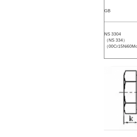
GB
NS 3304
（NS 334）
（00Cr15Ni60M