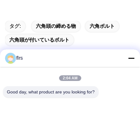
タグ:
六角頭の締める物
六角ボルト
六角頭が付いているボルト
flrs
迅速な連絡
2:04 AM
Good day, what product are you looking for?
アドレス
No.3939欧亜混血人Ave。、Chanbaの生態学的な地区、西
安、中国
テレ
86-29-86613868