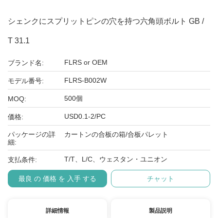
シェンクにスプリットピンの穴を持つ六角頭ボルト GB /
T 31.1
FLRS or OEM
ブランド名:
FLRS-B002W
モデル番号:
500個
MOQ:
USD0.1-2/PC
価格:
パッケージの詳
カートンの合板の箱/合板パレット
細:
T/T、L/C、ウェスタン・ユニオン
支払条件:
最良 の 価格 を 入手 する
チャット
詳細情報
製品説明