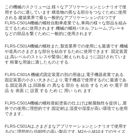
この機械のスクリューは,様々なアプリケーションとシナリオで使
用するのに適しています.構造物の異なる部分をつなぐために使用
される 建築業界で最も一般的なアプリケーションの1つです
FLRS-CS01A
機械の螺栓
自動車産業でも,車両の様々な部品を組み
立てるために使用されます.
機械の螺栓
パネル,フレーム,ブレーキ
などの部品を繋ぐために一般的に使用されます.
FLRS-CS01A
機械の螺栓
また,製造業界での使用にも最適です.機械
や道具のさまざまな部分を結合するために使用できます. 固定装置
は,高レベルのストレスや緊張に耐えられるように設計されていま
す.軽量な用途に適したものとする.
FLRS-CS01A 機械式固定装置の別の用途は,電子機器産業である.
固定装置の小さい大きさにより,電子機器で使用するのに最適であ
る.固定器具 は,回路板 の 異なる 部分 を 結合 する ため や,電子 部
品 を 表面 に 設置 する ため に 用い られ ます.
FLRS-CS01A
機械の螺栓
亜鉛塗装の仕上げは耐腐蝕性を提供し,屋
外での使用に理想的です.固定材は,湿度や湿度が高い環境でも使用
できます..
FLRS-CS01Aは,さまざまなアプリケーションとシナリオで使用す
るのに理想的な信頼性の高い製品です. M2からM10までのサイズ