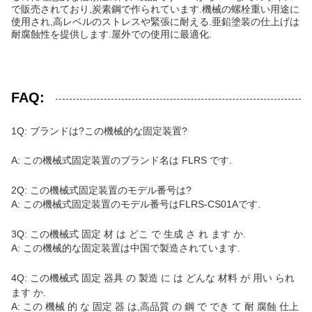
で販売されており,炭素鋼で作られています.
機械の螺栓
重い用途に
使用され,高レベルのストレスや緊張に耐える.亜鉛塗装の仕上げは
耐腐蝕性を提供します.屋外での使用に最適化.
FAQ:
1Q: ブランドは?
この機械的な固定装置
?
A: この機械式固定装置のブランド名は FLRS です.
2Q: この機械式固定装置のモデル番号は?
A: この機械式固定装置のモデル番号はFLRS-CS01Aです.
3Q: この機械式 固定 材 は どこ で 生成 さ れ ます か.
A: この機械的な固定装置は中国で製造されています.
4Q: この機械式 固定 器具 の 製造 に は どんな 材料 が 用い られ
ます か.
A: この 機械 的 な 固定 器 は,高品質 の 鋼 で でき て 耐 腐蝕 仕上