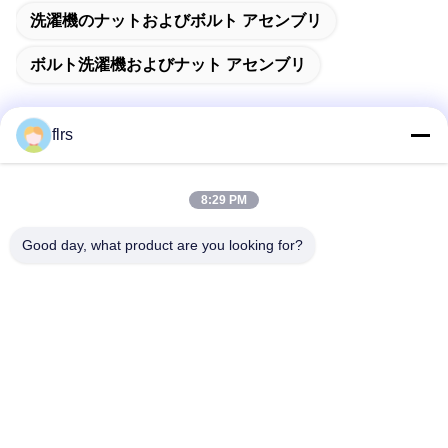
洗濯機のナットおよびボルト アセンブリ
ボルト洗濯機およびナット アセンブリ
flrs
迅速な連絡
8:29 PM
アドレス
Good day, what product are you looking for?
No.3939欧亜混血人Ave。、Chanbaの生態学的な地区、西
安、中国
テレ
86-29-86613868
メール
flrs@mechanical-fasteners.com