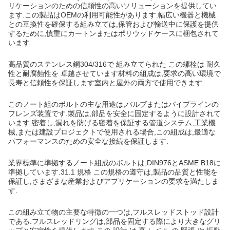
リケーションのための信頼性の高いソリューションを提供してい
ます.この製品はOEMの利用可能性があります.幅広い機器と機械
との互換性を確保する組み立ては,保管および輸送中に保護を提供
するために,慎重にカートンまたはポリウッドケースに梱包されて
います.
高品質のステンレス鋼304/316で 組み立てられた この螺栓は 耐久
性と耐腐蝕性を 卓越させています材料の組成は,要求の高い環境で
長寿と信頼性を保証します室内と屋外の両方で使用できます
このノート組のボルトの主な用途は,バルブまたはパイプラインの
フレンズ装置です.製品は,部品を安全に固定するように設計されて
います.密着し,漏れを防げる密着を保証する管道システム,工業機
械,または建設プロジェクトで使用される場合,この組成は,最適な
パフォーマンスのための安全な接続を保証します.
業界標準に準拠するノート組成のボルトは,DIN976とASME B18に
準拠しています.31.1 規格 この規格の遵守は,製品の品質と性能を
保証し,さまざまな産業およびアプリケーションの要求を満たしま
す.
この組み立て物の主要な特徴の一つは,フルスレッドストッド設計
である.フルスレッドリングは,部品を固定する際により大きなグリ