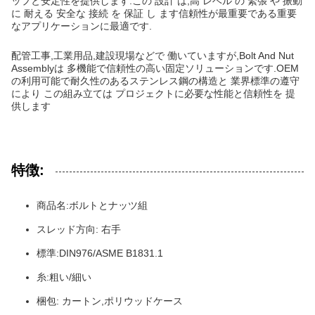
ップと安定性を提供します.この 設計 は,高 レベル の 緊張 や 振動
に 耐える 安全な 接続 を 保証 し ます信頼性が最重要である重要
なアプリケーションに最適です.
配管工事,工業用品,建設現場などで 働いていますが,Bolt And Nut
Assemblyは 多機能で信頼性の高い固定ソリューションです.OEM
の利用可能で耐久性のあるステンレス鋼の構造と 業界標準の遵守
により この組み立ては プロジェクトに必要な性能と信頼性を 提
供します
特徴:
商品名:ボルトとナッツ組
スレッド方向: 右手
標準:DIN976/ASME B1831.1
糸:粗い/細い
梱包: カートン,ポリウッドケース