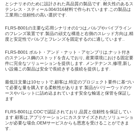
とシナリオのために設計された高品質の製品です. 耐久性のあるス
テンレス・スティール304/316材料で作られています.この製品は
工業用に信頼性の高い選択です.
FLRS-B001の主要な応用シナリオの1つは,バルブやパイプライン
のフレンズ装置です.製品の頑丈な構造と右側のスレッド方向は,精
度と安定性でバルブとフレンズを固定するのに適しています..
FLRS-B001 ボルト・アンド・ナット・アセンブリは,ナット付き
のステンレス鋼のストッドを含んでおり, 産業環境における固定要
件に完全なソリューションを提供します. メンテナンス,修理,新し
い設備この製品は安全で長続きする接続を提供します.
最低注文量は10セットで,顧客は,特定のプロジェクト要件に基づい
て必要な量を購入する柔軟性があります.製品がパリーウッドのケ
ースやパレットに詰め込まれています安全な輸送と保管を保証し
ます
FLRS-B001は,COCで認証されており,品質と信頼性を保証してい
ます.顧客は,アプリケーションにカスタマイズされたソリューショ
ンが必要な場合,OEMサービスからも恩恵を受けることができま
す.